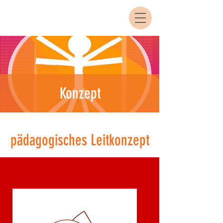
Konzept
pädagogisches Leitkonzept