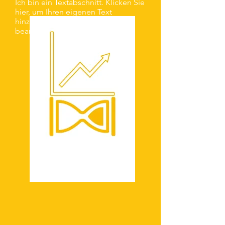
Ich bin ein Textabschnitt. Klicken Sie
hier, um Ihren eigenen Text
hinzuzufügen und mich zu
bearbeiten.