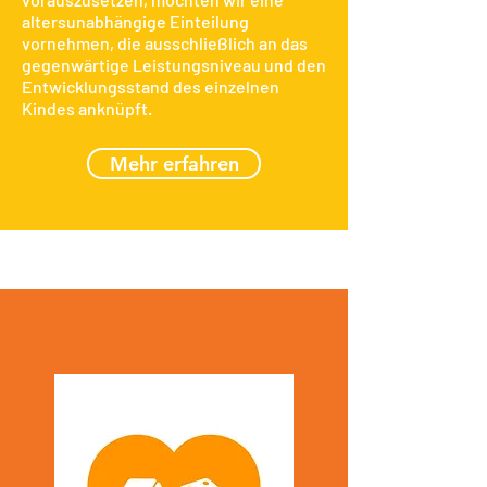
altersunabhängige Einteilung
vornehmen, die ausschließlich an das
gegenwärtige Leistungsniveau und den
Entwicklungsstand des einzelnen
Kindes anknüpft.
Mehr erfahren