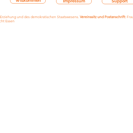
Willkommen
Impressum
Support
 Erziehung und des demokratischen Staatswesens.
Vereinssitz und Postanschrift:
Frau
cht Essen