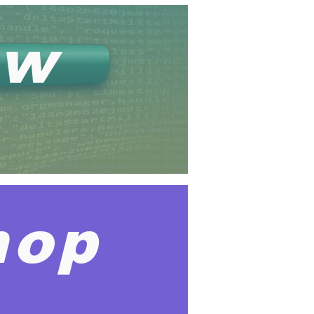
ew
hop