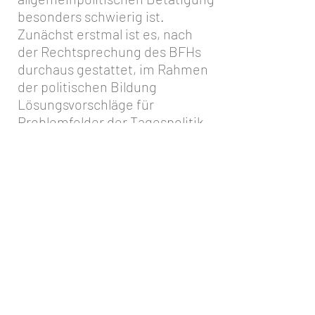
besonders schwierig ist.
Zunächst erstmal ist es, nach
der Rechtsprechung des BFHs
durchaus gestattet, im Rahmen
der politischen Bildung
Lösungsvorschläge für
Problemfelder der Tagespolitik
zu erarbeiten. Dies muss jedoch
in geistiger Offenheit passieren
und die so gewonnen
Ergebnisse dürfen, dann eben
nicht durch weitere Maßnahmen
politisch durchgesetzt werden.
Die Abgrenzung im Einzelfall