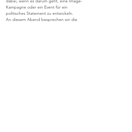
dabei, wenn es darum geht, eine Image-
Kampagne oder ein Event für ein 
politisches Statement zu entwickeln.
An diesem Abend besprechen wir die 
Ergebnisse unseres ersten OpenMinds und 
planen den Aufbau eines YouTube-
Channels.
Diese Veranstaltung teilen
Support
Impressum